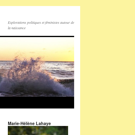
Explorations politiques et féministes autour de
la naissance
Marie-Hélène Lahaye