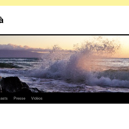
à
asts
Presse
Vidéos