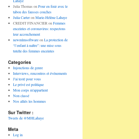
Lahaye
Julia Thomas
on
Pour en finir avec le
tabou des fausses couches
Julia Carter
on
Marie-Hélène Lahaye
CREDIT FINANCIER
on
Femmes
enceintes et coronavirus: respectons
leur accouchement
newmlmsoftware
on
La protection de
“l’enfant à naître”: une mise sous
tutelle des femmes enceintes
Categories
Injonctions de genre
Interviews, rencontres et événements
J'ai testé pour vous
Le privé est politique
Mon corps m'appartient
Non classé
Nos alliés les hommes
Sur Twitter :
Tweets de @MHLahaye
Meta
Log in