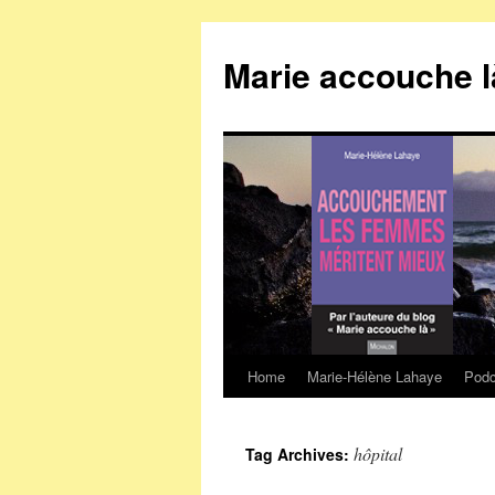
Marie accouche l
Home
Marie-Hélène Lahaye
Podc
Skip
to
hôpital
Tag Archives:
content