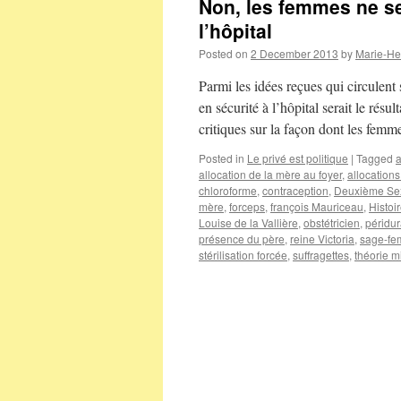
Non, les femmes ne se
l’hôpital
Posted on
2 December 2013
by
Marie-He
Parmi les idées reçues qui circulent 
en sécurité à l’hôpital serait le ré
critiques sur la façon dont les fe
Posted in
Le privé est politique
|
Tagged
allocation de la mère au foyer
,
allocations
chloroforme
,
contraception
,
Deuxième Se
mère
,
forceps
,
françois Mauriceau
,
Histoi
Louise de la Vallière
,
obstétricien
,
péridur
présence du père
,
reine Victoria
,
sage-f
stérilisation forcée
,
suffragettes
,
théorie m