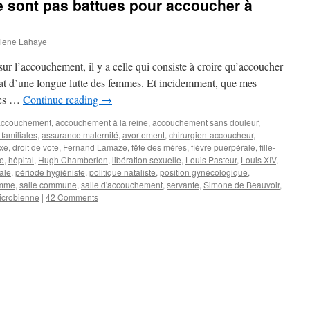
 sont pas battues pour accoucher à
lene Lahaye
sur l’accouchement, il y a celle qui consiste à croire qu’accoucher
sultat d’une longue lutte des femmes. Et incidemment, que mes
mmes …
Continue reading
→
accouchement
,
accouchement à la reine
,
accouchement sans douleur
,
 familiales
,
assurance maternité
,
avortement
,
chirurgien-accoucheur
,
xe
,
droit de vote
,
Fernand Lamaze
,
fête des mères
,
fièvre puerpérale
,
fille-
re
,
hôpital
,
Hugh Chamberlen
,
libération sexuelle
,
Louis Pasteur
,
Louis XIV
,
ale
,
période hygiéniste
,
politique nataliste
,
position gynécologique
,
emme
,
salle commune
,
salle d'accouchement
,
servante
,
Simone de Beauvoir
,
icrobienne
|
42 Comments