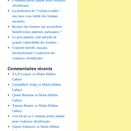
Comment porter plainte pour violences
obstétricales
La protection de “l’enfant à naître”:
une mise sous tutelle des femmes
enceintes
Respect des femmes qui accouchent :
bientôt toutes patientes partenaires ?
Le post-partum, cette période de
grande vulnérabilité des femmes
Conjoint interdit, masque,
déclenchement: l’explosion des
violences obstétricales
Commentaires récents
SA20 League
on
Marie-Hélène
Lahaye
Leematthew Icdjq
on
Marie-Hélène
Lahaye
Quinn Brennan
on
Marie-Hélène
Lahaye
Ximena Ramos
on
Marie-Hélène
Lahaye
soni tiwari
on
Comment porter plainte
pour violences obstétricales
Simon Johansen
on
Marie-Hélène