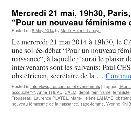
Mercredi 21 mai, 19h30, Paris,
“Pour un nouveau féminisme d
Posted on
5 May 2014
by
Marie-Helene Lahaye
Le mercredi 21 mai 2014 à 19h30, le C
une soirée-débat “Pour un nouveau fémi
naissance“, à laquelle j’aurai le plaisir d
intervenants sont les suivants: Paul 
obstétricien, secrétaire de la …
Continu
Posted in
Interviews, rencontres et événements
|
Tagged
"Mon c
accoucher?"
,
Anne THEAU
,
CALM
,
débat
,
féminisme
,
féministe
Trousseau
,
Laurence PLATEL
,
Marie-Hélène LAHAYE
,
obstétri
nouveau féminisme de la naissance
,
sage-femme
,
Yvonne KNI