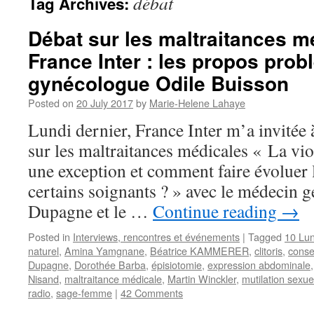
débat
Tag Archives:
Débat sur les maltraitances m
France Inter : les propos prob
gynécologue Odile Buisson
Posted on
20 July 2017
by
Marie-Helene Lahaye
Lundi dernier, France Inter m’a invitée 
sur les maltraitances médicales « La vio
une exception et comment faire évoluer 
certains soignants ? » avec le médecin 
Dupagne et le …
Continue reading
→
Posted in
Interviews, rencontres et événements
|
Tagged
10 Lu
naturel
,
Amina Yamgnane
,
Béatrice KAMMERER
,
clitoris
,
cons
Dupagne
,
Dorothée Barba
,
épisiotomie
,
expression abdominale
Nisand
,
maltraitance médicale
,
Martin Winckler
,
mutilation sexue
radio
,
sage-femme
|
42 Comments