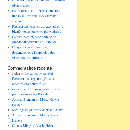
Comment porter plainte pour violences
obstétricales
La protection de “l’enfant à naître”:
une mise sous tutelle des femmes
enceintes
Respect des femmes qui accouchent :
bientôt toutes patientes partenaires ?
Le post-partum, cette période de
grande vulnérabilité des femmes
Conjoint interdit, masque,
déclenchement: l’explosion des
violences obstétricales
Commentaires récents
Jaden
on
Le carnet de santé et
l’examen des organes génitaux
externes des petites filles
ramanuj
on
Comment porter plainte
pour violences obstétricales
Andrea Brennan
on
Marie-Hélène
Lahaye
Mei Ingram
on
Marie-Hélène Lahaye
Andrea Brennan
on
Marie-Hélène
Lahaye
Combs Misty
on
Marie-Hélène