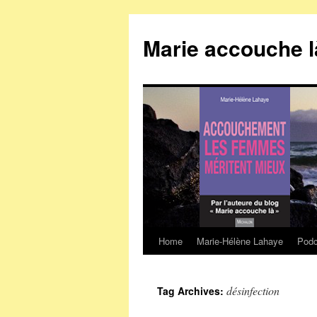
Marie accouche l
Home
Marie-Hélène Lahaye
Podc
Skip
to
désinfection
Tag Archives:
content