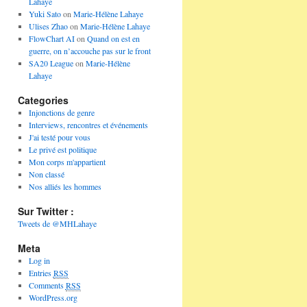
Lahaye
Yuki Sato
on
Marie-Hélène Lahaye
Ulises Zhao
on
Marie-Hélène Lahaye
FlowChart AI
on
Quand on est en
guerre, on n’accouche pas sur le front
SA20 League
on
Marie-Hélène
Lahaye
Categories
Injonctions de genre
Interviews, rencontres et événements
J'ai testé pour vous
Le privé est politique
Mon corps m'appartient
Non classé
Nos alliés les hommes
Sur Twitter :
Tweets de @MHLahaye
Meta
Log in
Entries
RSS
Comments
RSS
WordPress.org