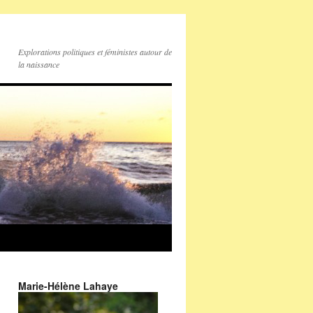
Explorations politiques et féministes autour de
la naissance
Marie-Hélène Lahaye