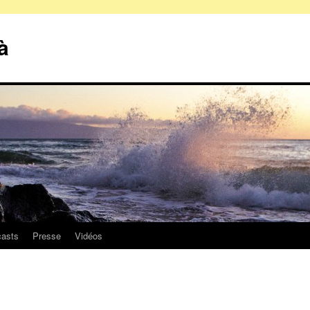
à
asts
Presse
Vidéos