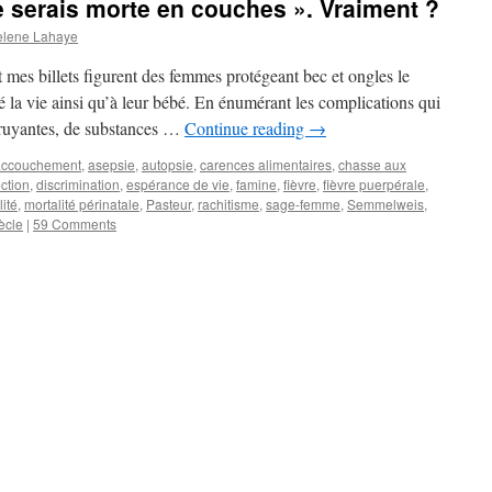
 je serais morte en couches ». Vraiment ?
elene Lahaye
 mes billets figurent des femmes protégeant bec et ongles le
é la vie ainsi qu’à leur bébé. En énumérant les complications qui
bruyantes, de substances …
Continue reading
→
accouchement
,
asepsie
,
autopsie
,
carences alimentaires
,
chasse aux
ction
,
discrimination
,
espérance de vie
,
famine
,
fièvre
,
fièvre puerpérale
,
lité
,
mortalité périnatale
,
Pasteur
,
rachitisme
,
sage-femme
,
Semmelweis
,
iècle
|
59 Comments