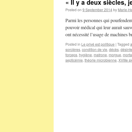
« Il y a deux siècles,
Posted on
9 September 2014
by
Marie-H
Parmi les personnes qui pourfendent
pouvoir médical qui leur aurait sauv
ont nécessité l’usage de machines 
Posted in
Le privé est politique
|
Tagged
sorcières
,
condition de vie
,
décès
,
désinfe
forceps
,
hygiène
,
matrone
,
morgue
,
morta
septicémie
,
théorie microbienne
,
XVIIIe s