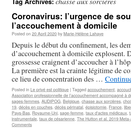
chasse aux sorcières
Tag Archives:
Coronavirus: l’urgence de sou
l’accouchement à domicile
Posted on
20 April 2020
by
Marie-Hélène Lahaye
Depuis le début du confinement, les de
d’accouchement à domicile explosent. D
grossesse craignent d’accoucher à l’hôp
La première est la crainte légitime de co
ce lieu de concentration des …
Continu
Posted in
Le privé est politique
|
Tagged
accouchement
,
accouc
Association professionnelle de l’accouchement accompagné à d
sages-femmes
,
AUDIPOG
,
Belgique
,
chasse aux sorcières
,
choi
19
,
décès en couches
,
décès périnatal
,
épisiotomie
,
France
,
libe
Pays-Bas
,
Royaume-Uni
,
sage-femme
,
taux d'actes médicaux
,
instrumentale
,
taux de césarienne
,
The Hutton et al. 2019 Meta-
Comments