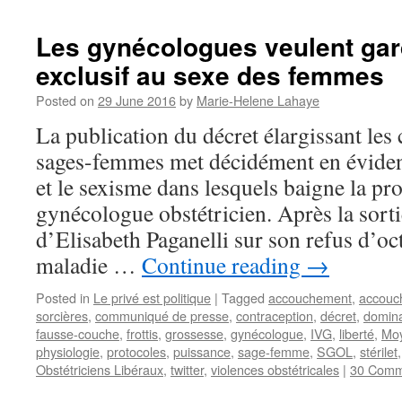
Les gynécologues veulent gar
exclusif au sexe des femmes
Posted on
29 June 2016
by
Marie-Helene Lahaye
La publication du décret élargissant le
sages-femmes met décidément en éviden
et le sexisme dans lesquels baigne la pr
gynécologue obstétricien. Après la sorti
d’Elisabeth Paganelli sur son refus d’oc
maladie …
Continue reading
→
Posted in
Le privé est politique
|
Tagged
accouchement
,
accouc
sorcières
,
communiqué de presse
,
contraception
,
décret
,
domina
fausse-couche
,
frottis
,
grossesse
,
gynécologue
,
IVG
,
liberté
,
Mo
physiologie
,
protocoles
,
puissance
,
sage-femme
,
SGOL
,
stérilet
Obstétriciens Libéraux
,
twitter
,
violences obstétricales
|
30 Comm