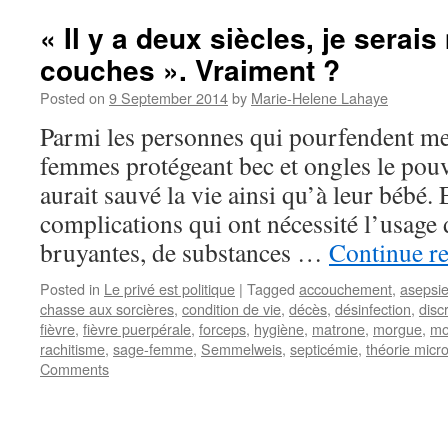
« Il y a deux siècles, je serai
couches ». Vraiment ?
Posted on
9 September 2014
by
Marie-Helene Lahaye
Parmi les personnes qui pourfendent mes
femmes protégeant bec et ongles le pouv
aurait sauvé la vie ainsi qu’à leur bébé.
complications qui ont nécessité l’usage
bruyantes, de substances …
Continue r
Posted in
Le privé est politique
|
Tagged
accouchement
,
asepsi
chasse aux sorcières
,
condition de vie
,
décès
,
désinfection
,
disc
fièvre
,
fièvre puerpérale
,
forceps
,
hygiène
,
matrone
,
morgue
,
mo
rachitisme
,
sage-femme
,
Semmelweis
,
septicémie
,
théorie micr
Comments