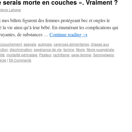
 je serais morte en couches ». Vraiment ?
elene Lahaye
 mes billets figurent des femmes protégeant bec et ongles le
é la vie ainsi qu’à leur bébé. En énumérant les complications qui
bruyantes, de substances …
Continue reading
→
accouchement
,
asepsie
,
autopsie
,
carences alimentaires
,
chasse aux
ction
,
discrimination
,
espérance de vie
,
famine
,
fièvre
,
fièvre puerpérale
,
lité
,
mortalité périnatale
,
Pasteur
,
rachitisme
,
sage-femme
,
Semmelweis
,
iècle
|
59 Comments