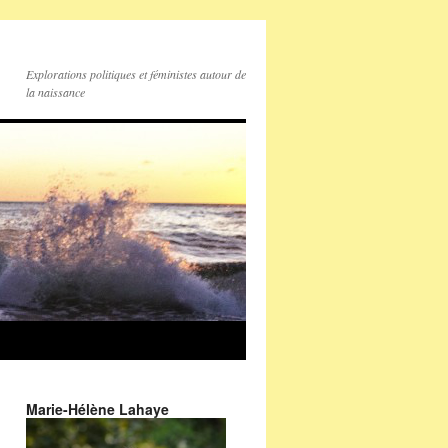
Explorations politiques et féministes autour de
la naissance
Marie-Hélène Lahaye