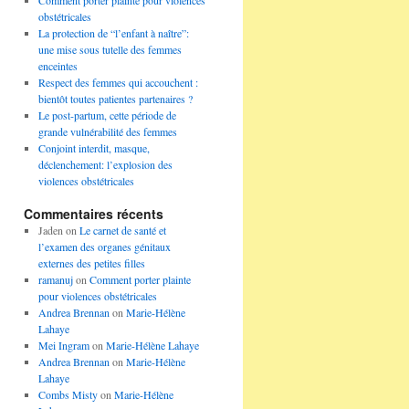
Comment porter plainte pour violences
obstétricales
La protection de “l’enfant à naître”:
une mise sous tutelle des femmes
enceintes
Respect des femmes qui accouchent :
bientôt toutes patientes partenaires ?
Le post-partum, cette période de
grande vulnérabilité des femmes
Conjoint interdit, masque,
déclenchement: l’explosion des
violences obstétricales
Commentaires récents
Jaden
on
Le carnet de santé et
l’examen des organes génitaux
externes des petites filles
ramanuj
on
Comment porter plainte
pour violences obstétricales
Andrea Brennan
on
Marie-Hélène
Lahaye
Mei Ingram
on
Marie-Hélène Lahaye
Andrea Brennan
on
Marie-Hélène
Lahaye
Combs Misty
on
Marie-Hélène