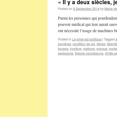
« Il y a deux siècles,
Posted on
9 September 2014
by
Marie-H
Parmi les personnes qui pourfendent
pouvoir médical qui leur aurait sauv
ont nécessité l’usage de machines 
Posted in
Le privé est politique
|
Tagged
sorcières
,
condition de vie
,
décès
,
désinfe
forceps
,
hygiène
,
matrone
,
morgue
,
morta
septicémie
,
théorie microbienne
,
XVIIIe s