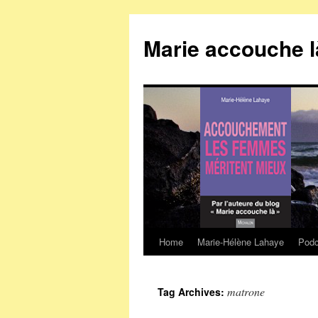
Marie accouche l
Home
Marie-Hélène Lahaye
Podc
Skip
to
matrone
Tag Archives:
content