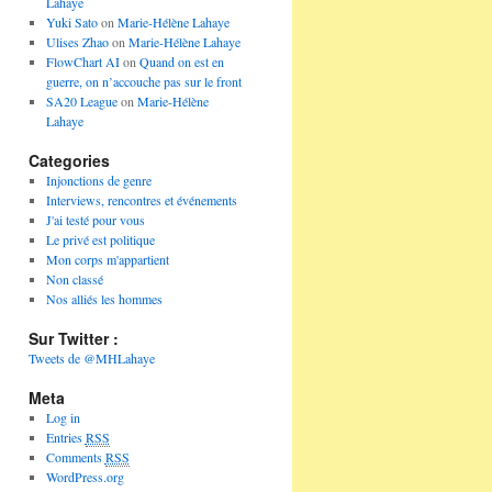
Lahaye
Yuki Sato
on
Marie-Hélène Lahaye
Ulises Zhao
on
Marie-Hélène Lahaye
FlowChart AI
on
Quand on est en
guerre, on n’accouche pas sur le front
SA20 League
on
Marie-Hélène
Lahaye
Categories
Injonctions de genre
Interviews, rencontres et événements
J'ai testé pour vous
Le privé est politique
Mon corps m'appartient
Non classé
Nos alliés les hommes
Sur Twitter :
Tweets de @MHLahaye
Meta
Log in
Entries
RSS
Comments
RSS
WordPress.org