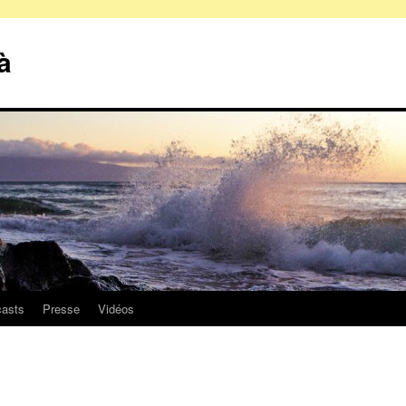
à
asts
Presse
Vidéos