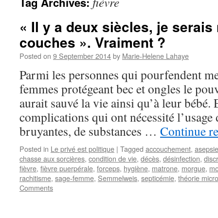
fièvre
Tag Archives:
« Il y a deux siècles, je serai
couches ». Vraiment ?
Posted on
9 September 2014
by
Marie-Helene Lahaye
Parmi les personnes qui pourfendent mes
femmes protégeant bec et ongles le pouv
aurait sauvé la vie ainsi qu’à leur bébé.
complications qui ont nécessité l’usage
bruyantes, de substances …
Continue r
Posted in
Le privé est politique
|
Tagged
accouchement
,
asepsi
chasse aux sorcières
,
condition de vie
,
décès
,
désinfection
,
disc
fièvre
,
fièvre puerpérale
,
forceps
,
hygiène
,
matrone
,
morgue
,
mo
rachitisme
,
sage-femme
,
Semmelweis
,
septicémie
,
théorie micr
Comments