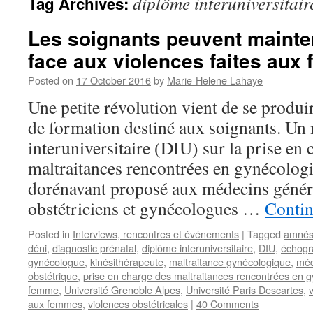
diplôme interuniversitair
Tag Archives:
Les soignants peuvent mainte
face aux violences faites aux
Posted on
17 October 2016
by
Marie-Helene Lahaye
Une petite révolution vient de se produ
de formation destiné aux soignants. U
interuniversitaire (DIU) sur la prise en 
maltraitances rencontrées en gynécologi
dorénavant proposé aux médecins généra
obstétriciens et gynécologues …
Contin
Posted in
Interviews, rencontres et événements
|
Tagged
amnés
déni
,
diagnostic prénatal
,
diplôme interuniversitaire
,
DIU
,
échogr
gynécologue
,
kinésithérapeute
,
maltraitance gynécologique
,
méd
obstétrique
,
prise en charge des maltraitances rencontrées en g
femme
,
Université Grenoble Alpes
,
Université Paris Descartes
,
aux femmes
,
violences obstétricales
|
40 Comments