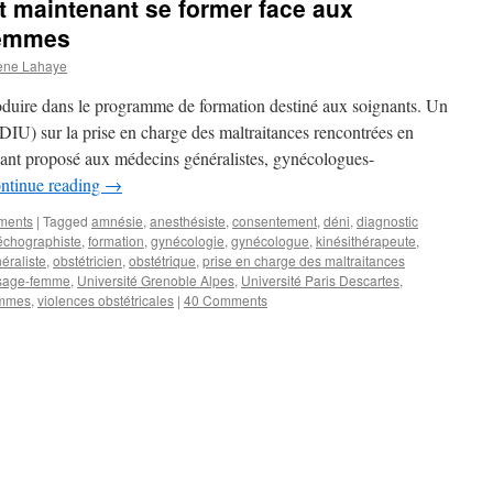
 maintenant se former face aux
femmes
ene Lahaye
roduire dans le programme de formation destiné aux soignants. Un
DIU) sur la prise en charge des maltraitances rencontrées en
vant proposé aux médecins généralistes, gynécologues-
ntinue reading
→
ements
|
Tagged
amnésie
,
anesthésiste
,
consentement
,
déni
,
diagnostic
échographiste
,
formation
,
gynécologie
,
gynécologue
,
kinésithérapeute
,
éraliste
,
obstétricien
,
obstétrique
,
prise en charge des maltraitances
sage-femme
,
Université Grenoble Alpes
,
Université Paris Descartes
,
emmes
,
violences obstétricales
|
40 Comments