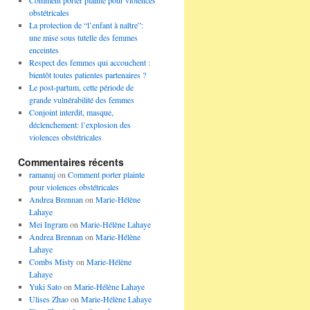
Comment porter plainte pour violences
obstétricales
La protection de “l’enfant à naître”:
une mise sous tutelle des femmes
enceintes
Respect des femmes qui accouchent :
bientôt toutes patientes partenaires ?
Le post-partum, cette période de
grande vulnérabilité des femmes
Conjoint interdit, masque,
déclenchement: l’explosion des
violences obstétricales
Commentaires récents
ramanuj
on
Comment porter plainte
pour violences obstétricales
Andrea Brennan
on
Marie-Hélène
Lahaye
Mei Ingram
on
Marie-Hélène Lahaye
Andrea Brennan
on
Marie-Hélène
Lahaye
Combs Misty
on
Marie-Hélène
Lahaye
Yuki Sato
on
Marie-Hélène Lahaye
Ulises Zhao
on
Marie-Hélène Lahaye