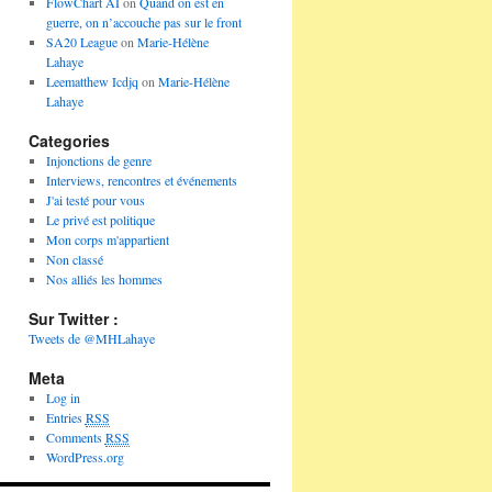
FlowChart AI
on
Quand on est en
guerre, on n’accouche pas sur le front
SA20 League
on
Marie-Hélène
Lahaye
Leematthew Icdjq
on
Marie-Hélène
Lahaye
Categories
Injonctions de genre
Interviews, rencontres et événements
J'ai testé pour vous
Le privé est politique
Mon corps m'appartient
Non classé
Nos alliés les hommes
Sur Twitter :
Tweets de @MHLahaye
Meta
Log in
Entries
RSS
Comments
RSS
WordPress.org