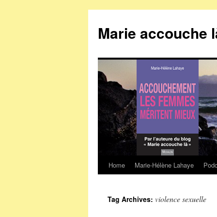
Marie accouche l
Home
Marie-Hélène Lahaye
Podc
Skip
to
violence sexuelle
Tag Archives:
content