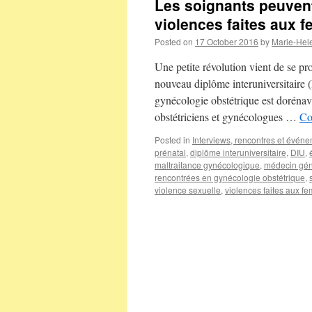
Les soignants peuvent
violences faites aux 
Posted on
17 October 2016
by
Marie-Hel
Une petite révolution vient de se p
nouveau diplôme interuniversitaire (
gynécologie obstétrique est doréna
obstétriciens et gynécologues …
Co
Posted in
Interviews, rencontres et évén
prénatal
,
diplôme interuniversitaire
,
DIU
,
maltraitance gynécologique
,
médecin gén
rencontrées en gynécologie obstétrique
,
violence sexuelle
,
violences faites aux f