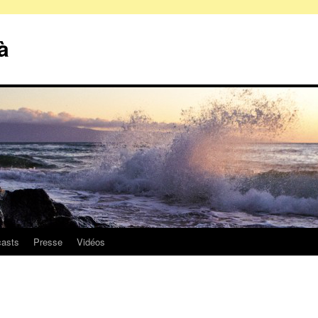
à
asts
Presse
Vidéos