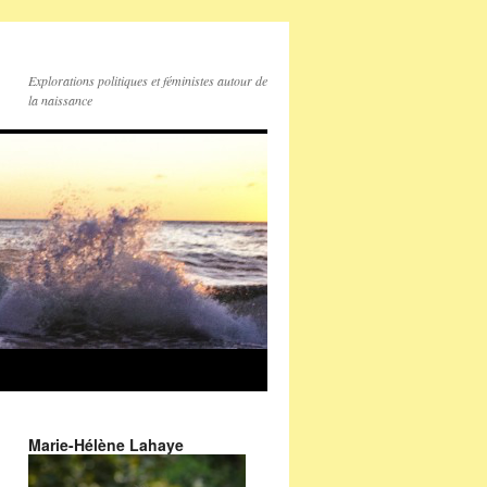
Explorations politiques et féministes autour de
la naissance
Marie-Hélène Lahaye