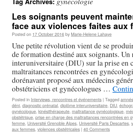
gynécologie
Tag Archives:
Les soignants peuvent mainte
face aux violences faites aux
Posted on
17 October 2016
by
Marie-Helene Lahaye
Une petite révolution vient de se produ
de formation destiné aux soignants. U
interuniversitaire (DIU) sur la prise en 
maltraitances rencontrées en gynécologi
dorénavant proposé aux médecins généra
obstétriciens et gynécologues …
Contin
Posted in
Interviews, rencontres et événements
|
Tagged
amnés
déni
,
diagnostic prénatal
,
diplôme interuniversitaire
,
DIU
,
échogr
gynécologue
,
kinésithérapeute
,
maltraitance gynécologique
,
méd
obstétrique
,
prise en charge des maltraitances rencontrées en g
femme
,
Université Grenoble Alpes
,
Université Paris Descartes
,
aux femmes
,
violences obstétricales
|
40 Comments