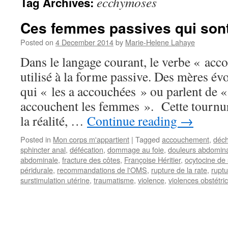
ecchymoses
Tag Archives:
Ces femmes passives qui son
Posted on
4 December 2014
by
Marie-Helene Lahaye
Dans le langage courant, le verbe « acc
utilisé à la forme passive. Des mères é
qui « les a accouchées » ou parlent de 
accouchent les femmes ». Cette tournure
la réalité, …
Continue reading
→
Posted in
Mon corps m'appartient
|
Tagged
accouchement
,
déch
sphincter anal
,
défécation
,
dommage au foie
,
douleurs abdomin
abdominale
,
fracture des côtes
,
Françoise Héritier
,
ocytocine de
péridurale
,
recommandations de l'OMS
,
rupture de la rate
,
ruptu
surstimulation utérine
,
traumatisme
,
violence
,
violences obstétri