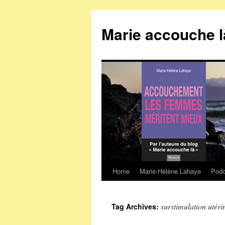
Marie accouche l
Home
Marie-Hélène Lahaye
Podc
Skip
to
surstimulation utéri
Tag Archives:
content