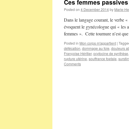
Ces femmes passives
Posted on
4 December 2014
by
Marie-He
Dans le langage courant, le verbe « 
évoquent le gynécologue qui « les 
femmes ». Cette tournure n’est que l
Posted in
Mon corps m'appartient
|
Tagge
défécation
,
dommage au foie
,
douleurs a
Françoise Héritier
,
ocytocine de synthèse
rupture utérine
,
souffrance foetale
,
sursti
Comments