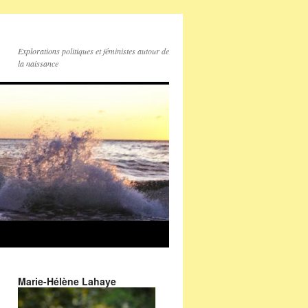
Explorations politiques et féministes autour de
la naissance
Marie-Hélène Lahaye