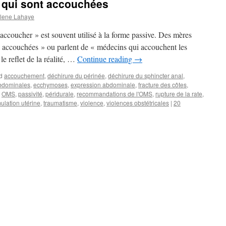
 qui sont accouchées
lene Lahaye
accoucher » est souvent utilisé à la forme passive. Des mères
a accouchées » ou parlent de « médecins qui accouchent les
e reflet de la réalité, …
Continue reading
→
d
accouchement
,
déchirure du périnée
,
déchirure du sphincter anal
,
bdominales
,
ecchymoses
,
expression abdominale
,
fracture des côtes
,
,
OMS
,
passivité
,
péridurale
,
recommandations de l'OMS
,
rupture de la rate
,
mulation utérine
,
traumatisme
,
violence
,
violences obstétricales
|
20