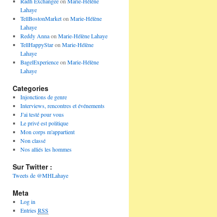
Radh Exchangee
on
Marie-Hélène
Lahaye
TellBostonMarket
on
Marie-Hélène
Lahaye
Reddy Anna
on
Marie-Hélène Lahaye
TellHappyStar
on
Marie-Hélène
Lahaye
BagelExperience
on
Marie-Hélène
Lahaye
Categories
Injonctions de genre
Interviews, rencontres et événements
J'ai testé pour vous
Le privé est politique
Mon corps m'appartient
Non classé
Nos alliés les hommes
Sur Twitter :
Tweets de @MHLahaye
Meta
Log in
Entries
RSS