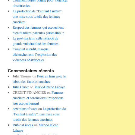
Comment porter plainte pour violences
obstétricales
La protection de “l’enfant à naître”:
une mise sous tutelle des femmes
enceintes
Respect des femmes qui accouchent :
bientôt toutes patientes partenaires ?
Le post-partum, cette période de
grande vulnérabilité des femmes
Conjoint interdit, masque,
déclenchement: l’explosion des
violences obstétricales
Commentaires récents
Julia Thomas
on
Pour en finir avec le
tabou des fausses couches
Julia Carter
on
Marie-Hélène Lahaye
CREDIT FINANCIER
on
Femmes
enceintes et coronavirus: respectons
leur accouchement
newmlmsoftware
on
La protection de
“l’enfant à naître”: une mise sous
tutelle des femmes enceintes
RubiosListens
on
Marie-Hélène
Lahaye