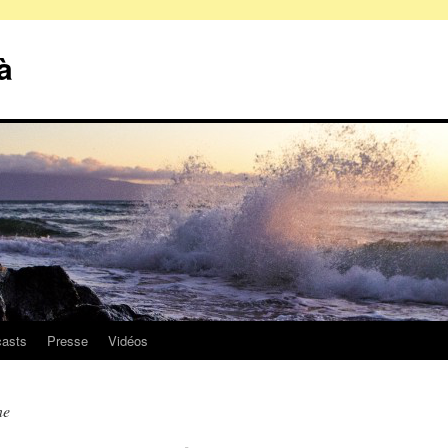
à
asts
Presse
Vidéos
ne