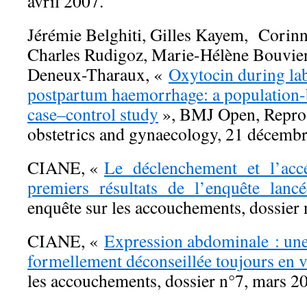
avril 2007.
Jérémie Belghiti, Gilles Kayem, Corin
Charles Rudigoz, Marie-Hélène Bouvier
Deneux-Tharaux, «
Oxytocin during lab
postpartum haemorrhage: a population-
case–control study
», BMJ Open, Reprod
obstetrics and gynaecology, 21 décemb
CIANE, «
Le déclenchement et l’accé
premiers résultats de l’enquête lan
enquête sur les accouchements, dossier
CIANE, «
Expression abdominale : une
formellement déconseillée toujours en
les accouchements, dossier n°7, mars 2