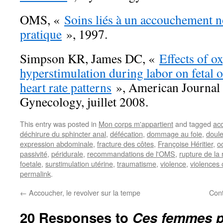
OMS, «
Soins liés à un accouchement n
pratique
», 1997.
Simpson KR, James DC, «
Effects of o
hyperstimulation during labor on fetal o
heart rate patterns
», American Journal 
Gynecology, juillet 2008.
This entry was posted in
Mon corps m'appartient
and tagged
ac
déchirure du sphincter anal
,
défécation
,
dommage au foie
,
doul
expression abdominale
,
fracture des côtes
,
Françoise Héritier
,
o
passivité
,
péridurale
,
recommandations de l'OMS
,
rupture de la 
foetale
,
surstimulation utérine
,
traumatisme
,
violence
,
violences 
permalink
.
←
Accoucher, le revolver sur la tempe
Cont
20 Responses to
Ces femmes p