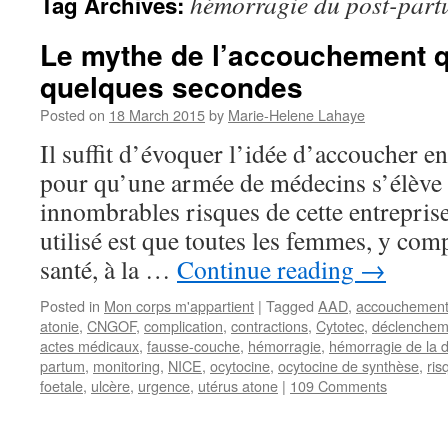
hémorragie du post-par
Tag Archives:
Le mythe de l’accouchement q
quelques secondes
Posted on
18 March 2015
by
Marie-Helene Lahaye
Il suffit d’évoquer l’idée d’accoucher e
pour qu’une armée de médecins s’élève 
innombrables risques de cette entrepris
utilisé est que toutes les femmes, y comp
santé, à la …
Continue reading
→
Posted in
Mon corps m'appartient
|
Tagged
AAD
,
accouchemen
atonie
,
CNGOF
,
complication
,
contractions
,
Cytotec
,
déclenchem
actes médicaux
,
fausse-couche
,
hémorragie
,
hémorragie de la d
partum
,
monitoring
,
NICE
,
ocytocine
,
ocytocine de synthèse
,
ris
foetale
,
ulcère
,
urgence
,
utérus atone
|
109 Comments