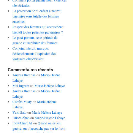
Comment porter plainte pour violences
obstétricales
La protection de “l’enfant à naître”:
une mise sous tutelle des femmes
enceintes
Respect des femmes qui accouchent :
bientôt toutes patientes partenaires ?
Le post-partum, cette période de
grande vulnérabilité des femmes
Conjoint interdit, masque,
déclenchement: l’explosion des
violences obstétricales
Commentaires récents
Andrea Brennan
on
Marie-Hélène
Lahaye
Mei Ingram
on
Marie-Hélène Lahaye
Andrea Brennan
on
Marie-Hélène
Lahaye
Combs Misty
on
Marie-Hélène
Lahaye
Yuki Sato
on
Marie-Hélène Lahaye
Ulises Zhao
on
Marie-Hélène Lahaye
FlowChart AI
on
Quand on est en
guerre, on n’accouche pas sur le front