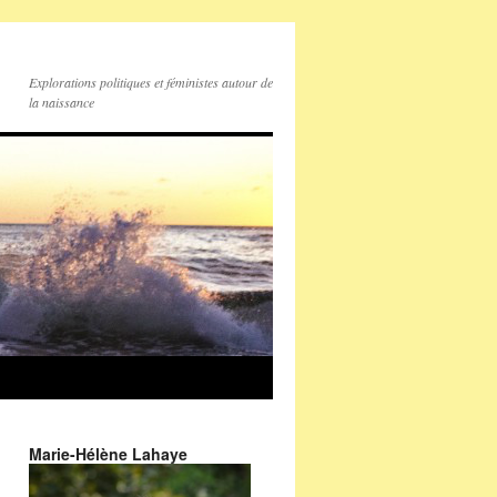
Explorations politiques et féministes autour de
la naissance
Marie-Hélène Lahaye