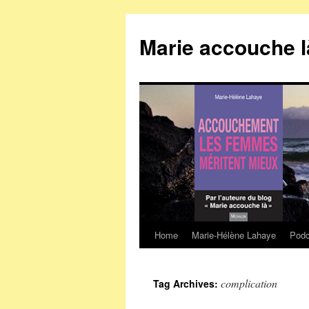
Marie accouche l
Home
Marie-Hélène Lahaye
Podc
Skip
to
complication
Tag Archives:
content