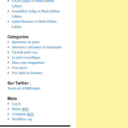
SA20 League
on
Marie-Hélène
Lahaye
Leematthew Icdjq
on
Marie-Hélène
Lahaye
Quinn Brennan
on
Marie-Hélène
Lahaye
Categories
Injonctions de genre
Interviews, rencontres et événements
J'ai testé pour vous
Le privé est politique
Mon corps m'appartient
Non classé
Nos alliés les hommes
Sur Twitter :
Tweets de @MHLahaye
Meta
Log in
Entries
RSS
Comments
RSS
WordPress.org