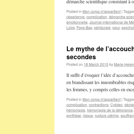
démarche scientifique consistant à o
Posted in
Mon corps m'appartient
|
Tagge
césarienne
,
complication
,
démarche scien
émotionnelle
,
Journal international de M
Loire
,
Pays-Bas
,
péridurale
,
peur
,
psychol
Le mythe de l’accouc
secondes
Posted on
18 March 2015
by
Marie-Hele
Il suffit d’évoquer l’idée d’accouc
en brandissant les innombrables risqu
les femmes, y compris celles en exc
Posted in
Mon corps m'appartient
|
Tagge
complication
,
contractions
,
Cytotec
,
décl
hémorragie
,
hémorragie de la délivrance
synthèse
,
risque
,
rupture utérine
,
souffran