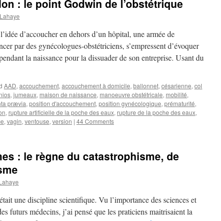
on : le point Godwin de l’obstétrique
 Lahaye
’idée d’accoucher en dehors d’un hôpital, une armée de
cer par des gynécologues-obstétriciens, s’empressent d’évoquer
pendant la naissance pour la dissuader de son entreprise. Usant du
d
AAD
,
accouchement
,
accouchement à domicile
,
ballonnet
,
césarienne
,
col
nios
,
jumeaux
,
maison de naissance
,
manoeuvre obstétricale
,
mobilité
,
nta prævia
,
position d'accouchement
,
position gynécologique
,
prématurité
,
on
,
rupture artificielle de la poche des eaux
,
rupture de la poche des eaux
,
ce
,
vagin
,
ventouse
,
version
|
44 Comments
s : le règne du catastrophisme, de
isme
 Lahaye
tait une discipline scientifique. Vu l’importance des sciences et
s futurs médecins, j’ai pensé que les praticiens maitrisaient la