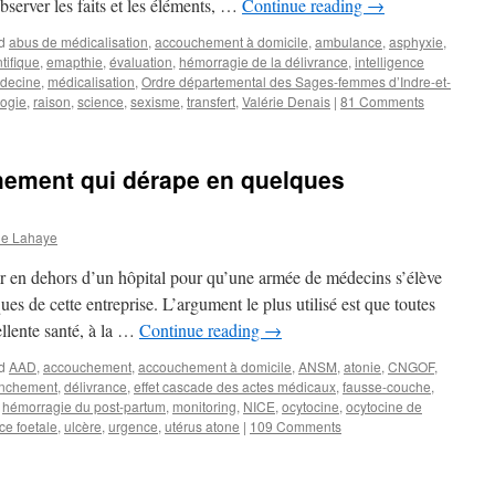
bserver les faits et les éléments, …
Continue reading
→
d
abus de médicalisation
,
accouchement à domicile
,
ambulance
,
asphyxie
,
tifique
,
emapthie
,
évaluation
,
hémorragie de la délivrance
,
intelligence
édecine
,
médicalisation
,
Ordre départemental des Sages-femmes d’Indre-et-
ogie
,
raison
,
science
,
sexisme
,
transfert
,
Valérie Denais
|
81 Comments
hement qui dérape en quelques
ne Lahaye
her en dehors d’un hôpital pour qu’une armée de médecins s’élève
es de cette entreprise. L’argument le plus utilisé est que toutes
ellente santé, à la …
Continue reading
→
d
AAD
,
accouchement
,
accouchement à domicile
,
ANSM
,
atonie
,
CNGOF
,
enchement
,
délivrance
,
effet cascade des actes médicaux
,
fausse-couche
,
,
hémorragie du post-partum
,
monitoring
,
NICE
,
ocytocine
,
ocytocine de
ce foetale
,
ulcère
,
urgence
,
utérus atone
|
109 Comments