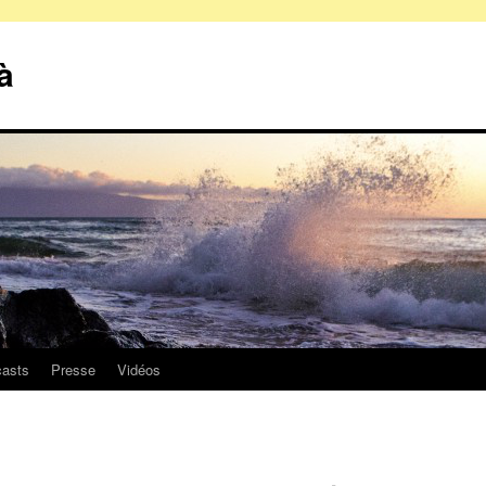
à
asts
Presse
Vidéos