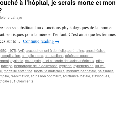
couché à l’hôpital, je serais morte et mon
?
Helene Lahaye
ce : en se substituant aux fonctions physiologiques de la femme
t les risques pour la mère et l’enfant. C’est ainsi que les femmes
chées sur le …
Continue reading
→
1950
,
1975
,
AAD
,
accouchement à domicile
,
adrénaline
,
anesthésiste
,
,
complication
,
complications
,
contractions
,
décès en couches
,
tement
,
dystocie
,
éclampsie
,
effet cascade des actes médicaux
,
effets
,
forceps
,
hémorragie de la délivrance
,
hygiène
,
hypertension
,
loi Veil
,
té
,
mortalité enfantine
,
mortalité maternelle
,
mortalité périnatale
,
naissance
ampsie
,
réanimation
,
soins non optimaux
,
souffrance foetale
,
statistiques
,
ricale
|
81 Comments