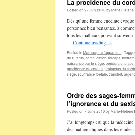
La procidence du cord
Posted on
27 July 2016
by
Marie-Helene
Dès qu’une femme enceinte évoque l
personnes bien pensantes, à commen
tous les malheurs pouvant subvenir 
…
Continue reading
→
Posted in
Mon corps m'appartient
|
Tagge
de l'utérus
,
complication
,
forceps
,
hydram
naissance par le siège
,
péridurale
,
place
procidence du cordon
,
prolapsus du cord
siège
,
souffrance foetale
,
transfert
,
urgen
Ordre des sages-femme
l’ignorance et du sex
Posted on
7 June 2016
by
Marie-Helene
J’ai longtemps cru que la médecine é
des mathématiques dans les études de