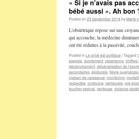
« Si je n’avais pas ac
bébé aussi ». Ah bon 
Posted on
23 September 2014
by
Marie-
L’obstétrique repose sur une croyan
qui accouche, la médecine diminuerai
ont été réduites à la passivité, cou
Posted in
Le privé est politique
|
Tagged
asepsie
,
avortement
,
césarienne
,
chiffres
déclenchement
,
dépénalisation de l'avor
secondaires
,
épidurale
,
fièvre puerpérale
maison de naissance
,
monitoring
,
mortali
respectée
,
ocytocine
,
péridurale
,
pré-écl
toucher vaginal
,
ventouse
,
violence obstét