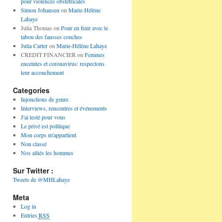
pour violences obstétricales
Simon Johansen
on
Marie-Hélène
Lahaye
Julia Thomas
on
Pour en finir avec le
tabou des fausses couches
Julia Carter
on
Marie-Hélène Lahaye
CREDIT FINANCIER
on
Femmes
enceintes et coronavirus: respectons
leur accouchement
Categories
Injonctions de genre
Interviews, rencontres et événements
J'ai testé pour vous
Le privé est politique
Mon corps m'appartient
Non classé
Nos alliés les hommes
Sur Twitter :
Tweets de @MHLahaye
Meta
Log in
Entries
RSS