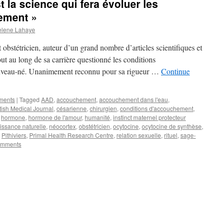
 la science qui fera évoluer les
ement »
elene Lahaye
bstétricien, auteur d’un grand nombre d’articles scientifiques et
tout au long de sa carrière questionné les conditions
ouveau-né. Unanimement reconnu pour sa rigueur …
Continue
ements
|
Tagged
AAD
,
accouchement
,
accouchement dans l'eau
,
itish Medical Journal
,
césarienne
,
chirurgien
,
conditions d'accouchement
,
,
hormone
,
hormone de l'amour
,
humanité
,
instinct maternel protecteur
issance naturelle
,
néocortex
,
obstétricien
,
ocytocine
,
ocytocine de synthèse
,
,
Pithiviers
,
Primal Health Research Centre
,
relation sexuelle
,
rituel
,
sage-
omments