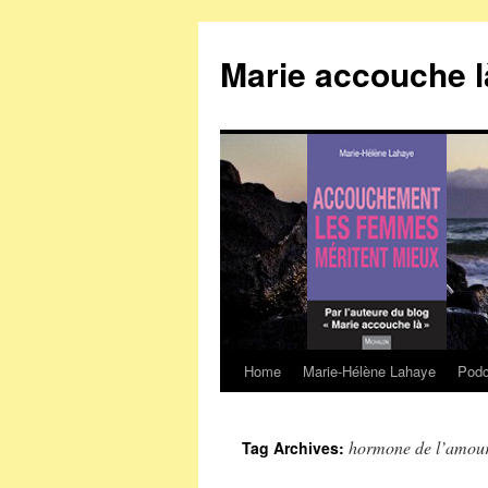
Marie accouche l
Home
Marie-Hélène Lahaye
Podc
Skip
to
hormone de l’amou
Tag Archives:
content