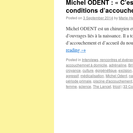
Michel ODENT : « C’est
conditions d’accouch
Posted on
3 September 2014
by
Marie-H
Michel ODENT est un chirurgien et o
d’ouvrages liés à la naissance. Il a 
d’accouchement et d’accueil du n
reading
→
Posted in
Interviews, rencontres et évén
accouchemnet à domicile
,
adrénaline
,
Br
croyance
,
culture
,
épigénétique
,
excision
agressif
,
médicalisation
,
Michel Odent
,
na
période primale
,
piscine d'accouchement
femme
,
science
,
The Lancet
,
tricot
|
33 C