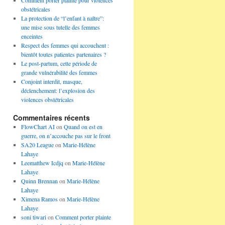
Comment porter plainte pour violences
obstétricales
La protection de “l’enfant à naître”:
une mise sous tutelle des femmes
enceintes
Respect des femmes qui accouchent :
bientôt toutes patientes partenaires ?
Le post-partum, cette période de
grande vulnérabilité des femmes
Conjoint interdit, masque,
déclenchement: l’explosion des
violences obstétricales
Commentaires récents
FlowChart AI
on
Quand on est en
guerre, on n’accouche pas sur le front
SA20 League
on
Marie-Hélène
Lahaye
Leematthew Icdjq
on
Marie-Hélène
Lahaye
Quinn Brennan
on
Marie-Hélène
Lahaye
Ximena Ramos
on
Marie-Hélène
Lahaye
soni tiwari
on
Comment porter plainte