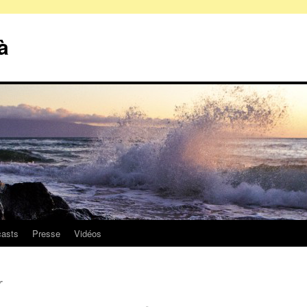
à
asts
Presse
Vidéos
r