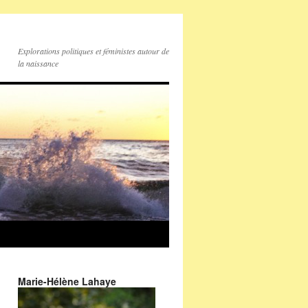
Explorations politiques et féministes autour de
la naissance
Marie-Hélène Lahaye