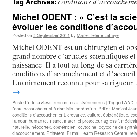
conditions d’accoucheme
Tag Archives:
Michel ODENT : « C’est la scie
évoluer les conditions d’acc
Posted on
3 September 2014
by
Marie-Helene Lahaye
Michel ODENT est un chirurgien et obst
grand nombre d’articles scientifiques et 
naissance. Il a tout au long de sa carriè
conditions d’accouchement et d’accueil
Unanimement reconnu pour sa rigueu
→
Posted in
Interviews, rencontres et événements
|
Tagged
AAD
,
l'eau
,
accouchemnet à domicile
,
adrénaline
,
British Medical Jour
conditions d'accouchement
,
croyance
,
culture
,
épigénétique
,
exc
l'amour
,
humanité
,
instinct maternel protecteur agressif
,
médicali
naturelle
,
néocortex
,
obstétricien
,
ocytocine
,
ocytocine de synth
d'accouchement
,
Pithiviers
,
Primal Health Research Centre
,
rel