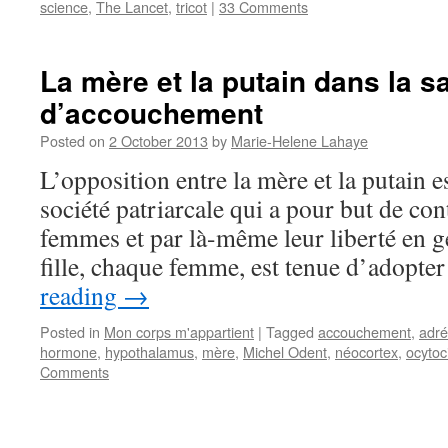
science
,
The Lancet
,
tricot
|
33 Comments
La mère et la putain dans la sa
d’accouchement
Posted on
2 October 2013
by
Marie-Helene Lahaye
L’opposition entre la mère et la putain e
société patriarcale qui a pour but de cont
femmes et par là-même leur liberté en 
fille, chaque femme, est tenue d’adopt
reading
→
Posted in
Mon corps m'appartient
|
Tagged
accouchement
,
adré
hormone
,
hypothalamus
,
mère
,
Michel Odent
,
néocortex
,
ocytoc
Comments