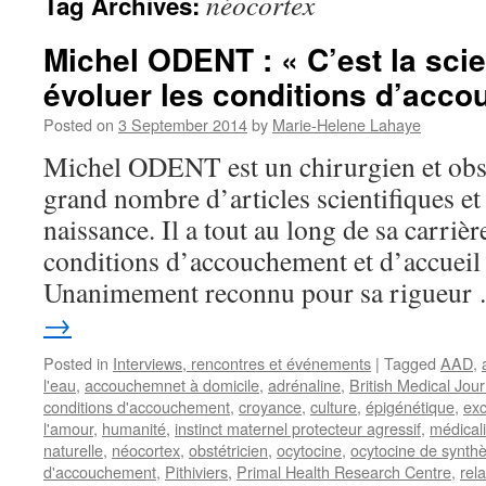
néocortex
Tag Archives:
Michel ODENT : « C’est la scie
évoluer les conditions d’acc
Posted on
3 September 2014
by
Marie-Helene Lahaye
Michel ODENT est un chirurgien et obst
grand nombre d’articles scientifiques et 
naissance. Il a tout au long de sa carriè
conditions d’accouchement et d’accueil
Unanimement reconnu pour sa rigueu
→
Posted in
Interviews, rencontres et événements
|
Tagged
AAD
,
l'eau
,
accouchemnet à domicile
,
adrénaline
,
British Medical Jour
conditions d'accouchement
,
croyance
,
culture
,
épigénétique
,
exc
l'amour
,
humanité
,
instinct maternel protecteur agressif
,
médicali
naturelle
,
néocortex
,
obstétricien
,
ocytocine
,
ocytocine de synth
d'accouchement
,
Pithiviers
,
Primal Health Research Centre
,
rel