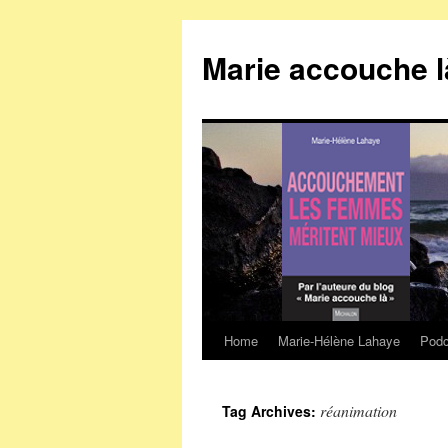
Marie accouche l
Home
Marie-Hélène Lahaye
Podc
Skip
to
réanimation
Tag Archives:
content