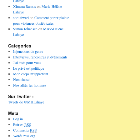
Lahaye
Ximena Ramos
on
Marie-Hélène
Lahaye
soni tiwari
on
Comment porter plainte
pour violences obstétricales
Simon Johansen
on
Marie-Hélène
Lahaye
Categories
Injonctions de genre
Interviews, rencontres et événements
J'ai testé pour vous
Le privé est politique
Mon corps m'appartient
Non classé
Nos alliés les hommes
Sur Twitter :
Tweets de @MHLahaye
Meta
Log in
Entries
RSS
Comments
RSS
WordPress.org