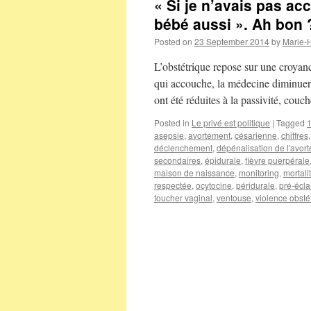
« Si je n’avais pas ac
bébé aussi ». Ah bon 
Posted on
23 September 2014
by
Marie-
L’obstétrique repose sur une croyan
qui accouche, la médecine diminuerai
ont été réduites à la passivité, cou
Posted in
Le privé est politique
|
Tagged
asepsie
,
avortement
,
césarienne
,
chiffres
déclenchement
,
dépénalisation de l'avor
secondaires
,
épidurale
,
fièvre puerpérale
maison de naissance
,
monitoring
,
mortali
respectée
,
ocytocine
,
péridurale
,
pré-écl
toucher vaginal
,
ventouse
,
violence obstét