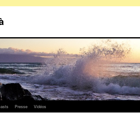
à
asts
Presse
Vidéos