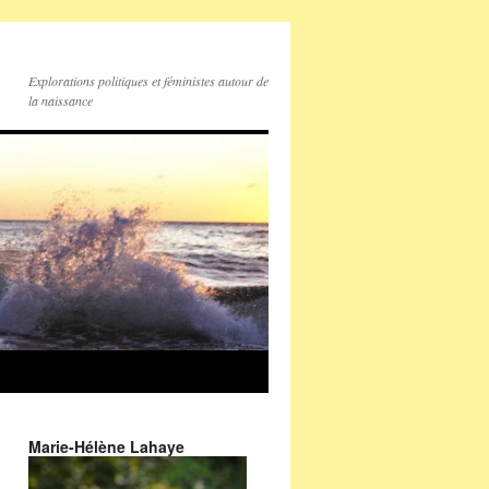
Explorations politiques et féministes autour de
la naissance
Marie-Hélène Lahaye