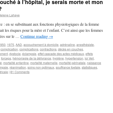
couché à l’hôpital, je serais morte et mon
?
Helene Lahaye
ce : en se substituant aux fonctions physiologiques de la femme
t les risques pour la mère et l’enfant. C’est ainsi que les femmes
chées sur le …
Continue reading
→
1950
,
1975
,
AAD
,
accouchement à domicile
,
adrénaline
,
anesthésiste
,
,
complication
,
complications
,
contractions
,
décès en couches
,
tement
,
dystocie
,
éclampsie
,
effet cascade des actes médicaux
,
effets
,
forceps
,
hémorragie de la délivrance
,
hygiène
,
hypertension
,
loi Veil
,
té
,
mortalité enfantine
,
mortalité maternelle
,
mortalité périnatale
,
naissance
ampsie
,
réanimation
,
soins non optimaux
,
souffrance foetale
,
statistiques
,
ricale
|
81 Comments