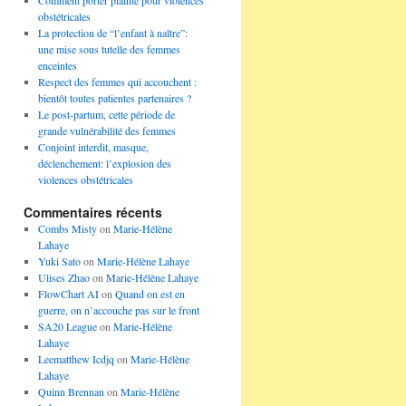
Comment porter plainte pour violences
obstétricales
La protection de “l’enfant à naître”:
une mise sous tutelle des femmes
enceintes
Respect des femmes qui accouchent :
bientôt toutes patientes partenaires ?
Le post-partum, cette période de
grande vulnérabilité des femmes
Conjoint interdit, masque,
déclenchement: l’explosion des
violences obstétricales
Commentaires récents
Combs Misty
on
Marie-Hélène
Lahaye
Yuki Sato
on
Marie-Hélène Lahaye
Ulises Zhao
on
Marie-Hélène Lahaye
FlowChart AI
on
Quand on est en
guerre, on n’accouche pas sur le front
SA20 League
on
Marie-Hélène
Lahaye
Leematthew Icdjq
on
Marie-Hélène
Lahaye
Quinn Brennan
on
Marie-Hélène