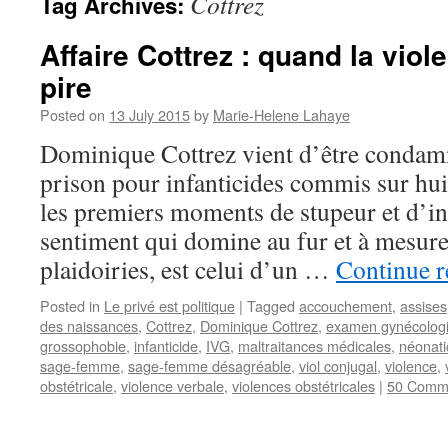
Cottrez
Tag Archives:
Affaire Cottrez : quand la vio
pire
Posted on
13 July 2015
by
Marie-Helene Lahaye
Dominique Cottrez vient d’être condam
prison pour infanticides commis sur hu
les premiers moments de stupeur et d’i
sentiment qui domine au fur et à mesure
plaidoiries, est celui d’un …
Continue 
Posted in
Le privé est politique
|
Tagged
accouchement
,
assises
des naissances
,
Cottrez
,
Dominique Cottrez
,
examen gynécolog
grossophobie
,
infanticide
,
IVG
,
maltraitances médicales
,
néonati
sage-femme
,
sage-femme désagréable
,
viol conjugal
,
violence
,
obstétricale
,
violence verbale
,
violences obstétricales
|
50 Comm