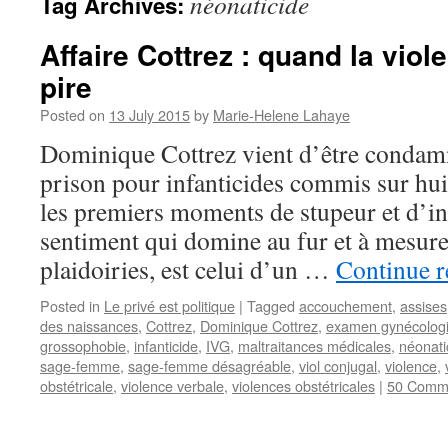
néonaticide
Tag Archives:
Affaire Cottrez : quand la vio
pire
Posted on
13 July 2015
by
Marie-Helene Lahaye
Dominique Cottrez vient d’être condam
prison pour infanticides commis sur hu
les premiers moments de stupeur et d’i
sentiment qui domine au fur et à mesure
plaidoiries, est celui d’un …
Continue 
Posted in
Le privé est politique
|
Tagged
accouchement
,
assises
des naissances
,
Cottrez
,
Dominique Cottrez
,
examen gynécolog
grossophobie
,
infanticide
,
IVG
,
maltraitances médicales
,
néonati
sage-femme
,
sage-femme désagréable
,
viol conjugal
,
violence
,
obstétricale
,
violence verbale
,
violences obstétricales
|
50 Comm