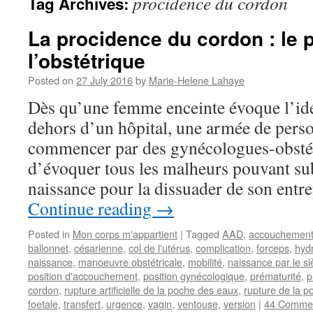
procidence du cordon
Tag Archives:
La procidence du cordon : le 
l’obstétrique
Posted on
27 July 2016
by
Marie-Helene Lahaye
Dès qu’une femme enceinte évoque l’id
dehors d’un hôpital, une armée de perso
commencer par des gynécologues-obstét
d’évoquer tous les malheurs pouvant su
naissance pour la dissuader de son entr
Continue reading
→
Posted in
Mon corps m'appartient
|
Tagged
AAD
,
accouchemen
ballonnet
,
césarienne
,
col de l'utérus
,
complication
,
forceps
,
hyd
naissance
,
manoeuvre obstétricale
,
mobilité
,
naissance par le s
position d'accouchement
,
position gynécologique
,
prématurité
,
p
cordon
,
rupture artificielle de la poche des eaux
,
rupture de la 
foetale
,
transfert
,
urgence
,
vagin
,
ventouse
,
version
|
44 Comme