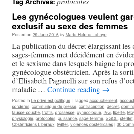
protocoles
Tag Archives:
Les gynécologues veulent gar
exclusif au sexe des femmes
Posted on
29 June 2016
by
Marie-Helene Lahaye
La publication du décret élargissant le
sages-femmes met décidément en éviden
et le sexisme dans lesquels baigne la pr
gynécologue obstétricien. Après la sorti
d’Elisabeth Paganelli sur son refus d’oc
maladie …
Continue reading
→
Posted in
Le privé est politique
|
Tagged
accouchement
,
accouc
sorcières
,
communiqué de presse
,
contraception
,
décret
,
domina
fausse-couche
,
frottis
,
grossesse
,
gynécologue
,
IVG
,
liberté
,
Mo
physiologie
,
protocoles
,
puissance
,
sage-femme
,
SGOL
,
stérilet
Obstétriciens Libéraux
,
twitter
,
violences obstétricales
|
30 Comm