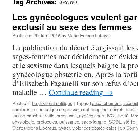
décret
Tag Archives:
Les gynécologues veulent gar
exclusif au sexe des femmes
Posted on
29 June 2016
by
Marie-Helene Lahaye
La publication du décret élargissant le
sages-femmes met décidément en éviden
et le sexisme dans lesquels baigne la pr
gynécologue obstétricien. Après la sorti
d’Elisabeth Paganelli sur son refus d’oc
maladie …
Continue reading
→
Posted in
Le privé est politique
|
Tagged
accouchement
,
accouc
sorcières
,
communiqué de presse
,
contraception
,
décret
,
domina
fausse-couche
,
frottis
,
grossesse
,
gynécologue
,
IVG
,
liberté
,
Mo
physiologie
,
protocoles
,
puissance
,
sage-femme
,
SGOL
,
stérilet
Obstétriciens Libéraux
,
twitter
,
violences obstétricales
|
30 Comm