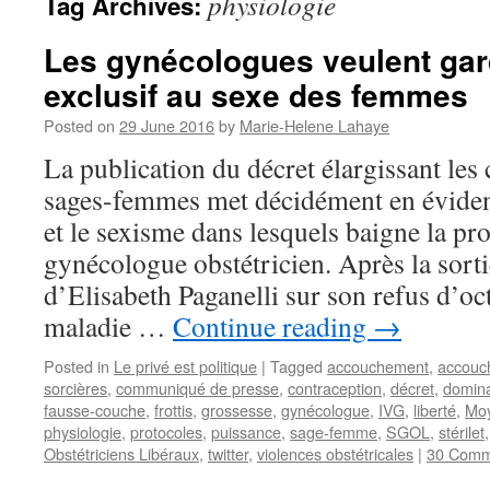
physiologie
Tag Archives:
Les gynécologues veulent gar
exclusif au sexe des femmes
Posted on
29 June 2016
by
Marie-Helene Lahaye
La publication du décret élargissant le
sages-femmes met décidément en éviden
et le sexisme dans lesquels baigne la pr
gynécologue obstétricien. Après la sorti
d’Elisabeth Paganelli sur son refus d’oc
maladie …
Continue reading
→
Posted in
Le privé est politique
|
Tagged
accouchement
,
accouc
sorcières
,
communiqué de presse
,
contraception
,
décret
,
domina
fausse-couche
,
frottis
,
grossesse
,
gynécologue
,
IVG
,
liberté
,
Mo
physiologie
,
protocoles
,
puissance
,
sage-femme
,
SGOL
,
stérilet
Obstétriciens Libéraux
,
twitter
,
violences obstétricales
|
30 Comm