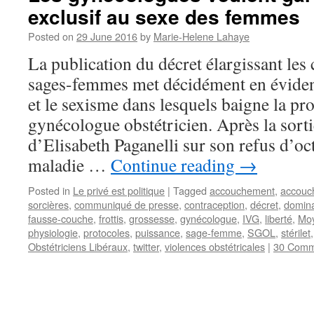
exclusif au sexe des femmes
Posted on
29 June 2016
by
Marie-Helene Lahaye
La publication du décret élargissant le
sages-femmes met décidément en éviden
et le sexisme dans lesquels baigne la pr
gynécologue obstétricien. Après la sorti
d’Elisabeth Paganelli sur son refus d’oc
maladie …
Continue reading
→
Posted in
Le privé est politique
|
Tagged
accouchement
,
accouc
sorcières
,
communiqué de presse
,
contraception
,
décret
,
domina
fausse-couche
,
frottis
,
grossesse
,
gynécologue
,
IVG
,
liberté
,
Mo
physiologie
,
protocoles
,
puissance
,
sage-femme
,
SGOL
,
stérilet
Obstétriciens Libéraux
,
twitter
,
violences obstétricales
|
30 Comm