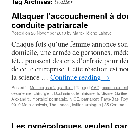
twitter
Tag Archives:
Attaquer l’accouchement à dom
conduite patriarcale
Posted on
20 November 2019
by
Marie-Hélène Lahaye
Chaque fois qu’une femme annonce son 
domicile, une armée de personnes, méde
tête, poussent des cris d’orfraie pour dé
de cette entreprise. Cette réaction est n
la science …
Continue reading
→
Posted in
Mon corps m'appartient
|
Tagged
AAD
,
accouchement 
césarienne
,
chirurgien
,
Doctissimo
,
féminisme
,
fordisme
,
Galilée
Alexandre
,
mortalité périnatale
,
NICE
,
patriarcat
,
Pays-Bas
,
Roy
2019 Meta-analysis
,
The Lancet
,
twitter
,
urologue
|
85 Comment
Les gynécologues veulent gar